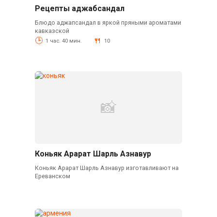
Рецепты аджабсандал
Блюдо аджапсандал в яркой пряными ароматами
кавказской
1 час. 40 мин.
10
Коньяк Арарат Шарль Азнавур
Коньяк Арарат Шарль Азнавур изготавливают на
Ереванском