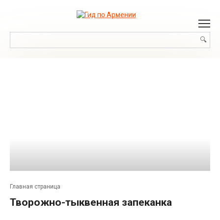
Перейти
к
контенту
Поиск:
Главная страница
Творожно-тыквенная запеканка