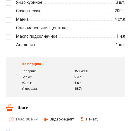
Яйцо куриное
3
шт.
Сахар-песок
200
г.
Манка
4
ст.л
Соль-маленькая щепотка
Масло подсолнечное
1
ч.л
Апельсин
1
шт.
На порцию
Калории:
153
ккал
Белки:
9.3
г
Жиры:
4.6
г
Углеводы:
18.7
г
Шаги
1 час. 30 мин.
Видео-рецепт
Печать