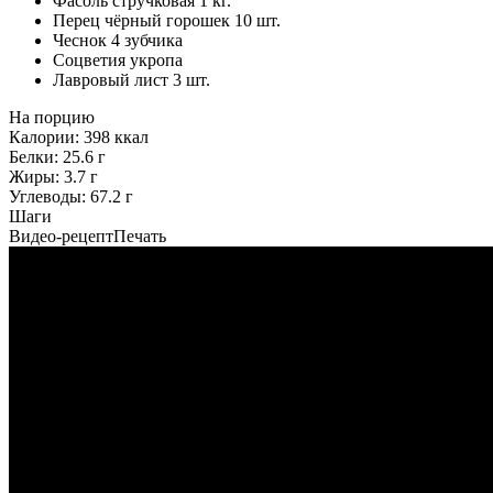
Фасоль стручковая
1
кг.
Перец чёрный горошек
10
шт.
Чеснок
4
зубчика
Соцветия укропа
Лавровый лист
3
шт.
На порцию
Калории:
398
ккал
Белки:
25.6
г
Жиры:
3.7
г
Углеводы:
67.2
г
Шаги
Видео-рецепт
Печать