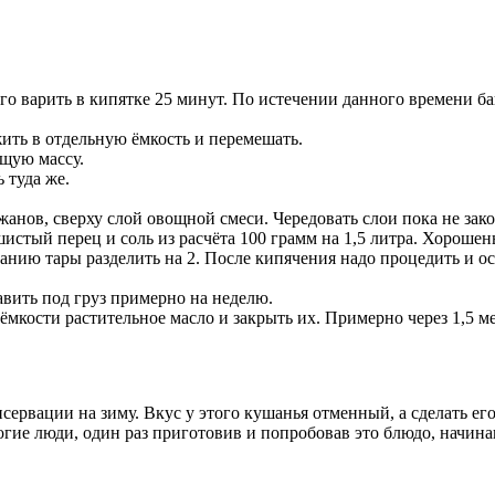
о варить в кипятке 25 минут. По истечении данного времени б
ить в отдельную ёмкость и перемешать.
бщую массу.
 туда же.
жанов, сверху слой овощной смеси. Чередовать слои пока не зак
шистый перец и соль из расчёта 100 грамм на 1,5 литра. Хороше
анию тары разделить на 2. После кипячения надо процедить и ос
вить под груз примерно на неделю.
мкости растительное масло и закрыть их. Примерно через 1,5 м
ервации на зиму. Вкус у этого кушанья отменный, а сделать е
ие люди, один раз приготовив и попробовав это блюдо, начинаю