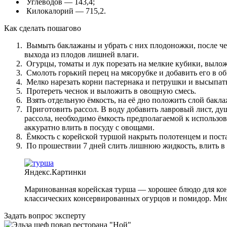
Углеводов — 143,4;
Килокалорий — 715,2.
Как сделать пошагово
Вымыть баклажаны и убрать с них плодоножки, после чег
выхода из плодов лишней влаги.
Огурцы, томаты и лук порезать на мелкие кубики, вылож
Смолоть горький перец на мясорубке и добавить его в о
Мелко нарезать корни пастернака и петрушки и высыпать
Протереть чеснок и выложить в овощную смесь.
Взять отдельную ёмкость, на её дно положить слой бакла
Приготовить рассол. В воду добавить лавровый лист, ду
рассола, необходимо ёмкость предполагаемой к использов
аккуратно влить в посуду с овощами.
Ёмкость с корейской туршой накрыть полотенцем и поста
По прошествии 7 дней слить лишнюю жидкость, влить в ё
Яндекс.Картинки
Маринованная корейская турша — хорошее блюдо для конс
классических консервированных огурцов и помидор. Мног
Задать вопрос эксперту