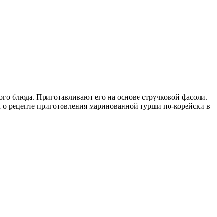
ного блюда. Приготавливают его на основе стручковой фасоли.
ем о рецепте приготовления маринованной турши по-корейски в