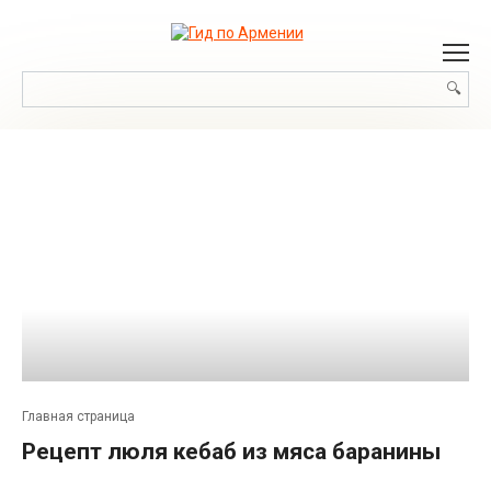
Перейти
к
контенту
Поиск:
Главная страница
Рецепт люля кебаб из мяса баранины