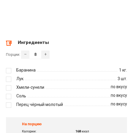
Ингредиенты
–
+
Порции:
Баранина
1
кг.
Лук
3
шт.
по вкусу
Хмели-сунели
по вкусу
Соль
по вкусу
Перец чёрный молотый
На порцию
Калории:
168
ккал