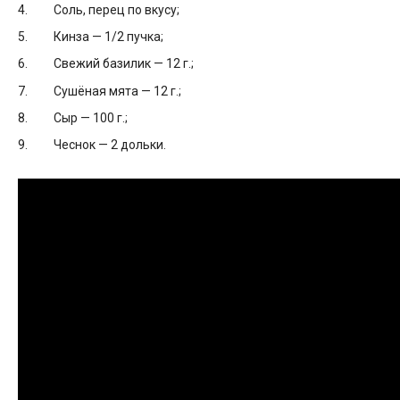
Соль, перец по вкусу;
Кинза — 1/2 пучка;
Свежий базилик — 12 г.;
Сушёная мята — 12 г.;
Сыр — 100 г.;
Чеснок — 2 дольки.