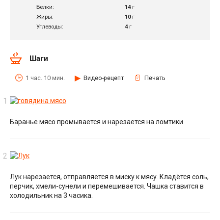
Белки:
14
г
Жиры:
10
г
Углеводы:
4
г
Шаги
1 час. 10 мин.
Видео-рецепт
Печать
Баранье мясо промывается и нарезается на ломтики.
Лук нарезается, отправляется в миску к мясу. Кладётся соль,
перчик, хмели-сунели и перемешивается. Чашка ставится в
холодильник на 3 часика.