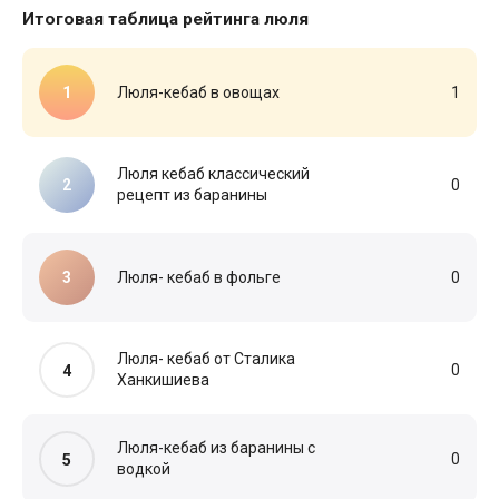
Итоговая таблица рейтинга люля
Люля-кебаб в овощах
1
Люля кебаб классический
0
рецепт из баранины
Люля- кебаб в фольге
0
Люля- кебаб от Сталика
0
Ханкишиева
Люля-кебаб из баранины с
0
водкой