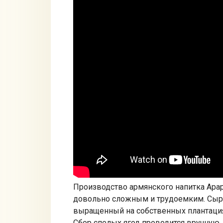
Производство армянского напитка Арар
довольно сложным и трудоемким. Сырь
выращенный на собственных плантация
Сбор спелых ягод проводится вручную