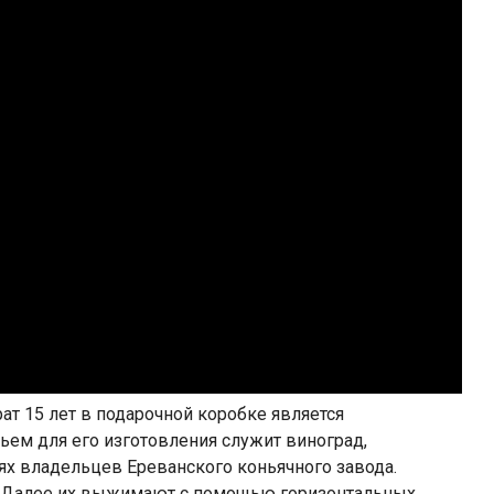
ат 15 лет в подарочной коробке является
ем для его изготовления служит виноград,
х владельцев Ереванского коньячного завода.
. Далее их выжимают с помощью горизонтальных