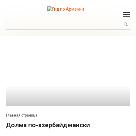
Перейти
к
контенту
Поиск:
Главная страница
Долма по-азербайджански