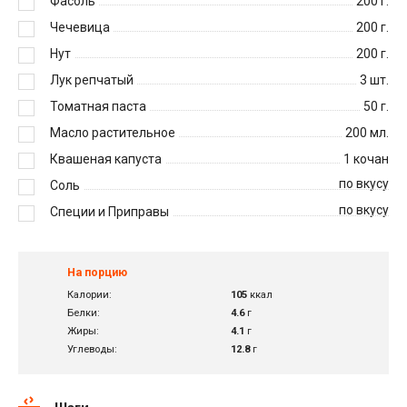
Фасоль
200
г.
Чечевица
200
г.
Нут
200
г.
Лук репчатый
3
шт.
Томатная паста
50
г.
Масло растительное
200
мл.
Квашеная капуста
1
кочан
по вкусу
Соль
по вкусу
Специи и Приправы
На порцию
Калории:
105
ккал
Белки:
4.6
г
Жиры:
4.1
г
Углеводы:
12.8
г