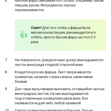
Мясной фарш смешивается с солью, специями, луком,
перцем, рисом. Ингредиенты хорошо
перемешиваются.
Совет!
Для того чтобы у фарша была
мягкая консистенция, рекомендуется его
отбить, просто бросив фарш на стол 2-3-
раза.
На поверхность (разделочную доску) выкладывается
листок винограда гладкой стороной вниз.
Кладется кусочек фарша. Лист сворачивается
конвертом, начиная с низа и верха, заканчивая
боками.
Дно чаши мультиварки выложить оставшейся частью
виноградных листов. На них выкладываются
подготовленные конвертики швом вниз. Все
заливается водой либо любой заливкой.
Сверху долма придавливается блюдом. Оно не