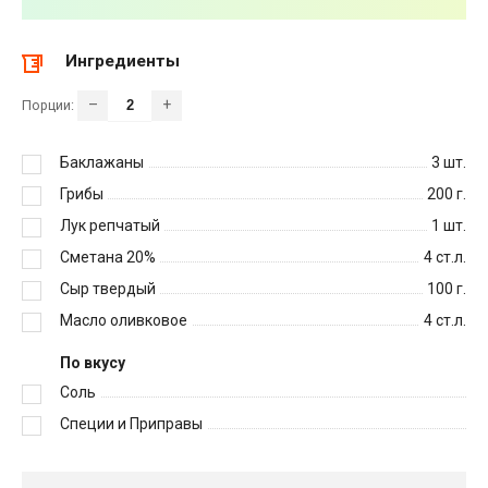
Ингредиенты
–
+
Порции:
Баклажаны
3
шт.
Грибы
200
г.
Лук репчатый
1
шт.
Сметана 20%
4
ст.л.
Сыр твердый
100
г.
Масло оливковое
4
ст.л.
По вкусу
Соль
Специи и Приправы