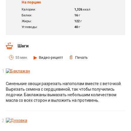
На порцию
Калории:
1,326
ккал
Белки:
16
г
Жиры:
122
г
Углеводы:
40
г
Шаги
55 мин.
Видео-рецепт
Печать
Синенькие овощи разрезать напополам вместе с веточкой.
Вырезать семена с сердцевиной, так чтобы получились
лодочки. Баклажаны вымазать небольшим количеством
масла со всех сторон и выложить на противень.