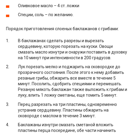
Оливковое масло – 4 ст. ложки
Специи, соль – по желанию.
Порядок приготовления слоеных баклажанов с грибами:
В баклажанах сделать разрезы и вырезать
сердцевину, которую порезать на куски. Овощи
смазать масло изнутри и снаружи поставить в духовку
на 10 минут при интенсивности в 200 градусов.
Лук порезать мелко и поджарить на сковородке до
прозрачного состояния. После этого к нему добавить
резаные грибы, обжарить все вместе в течение 5
минут. Посолить, сдобрить специями и перемешать.
Резаную мякоть баклажан также выложить к грибам и
луку, влить 1 ложку сметаны, еще томить 5 минут.
Перец разрезать на три пластины, одновременно
устранив сердцевину. Пластины обжарить на
сковороде с маслом в течение 3 минут.
Баклажаны изнутри смазать сметаной вложить
пластины перца посередине, обе части начинить