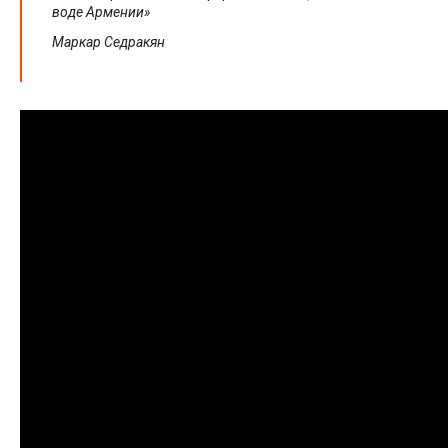
воде Армении»
Маркар Седракян