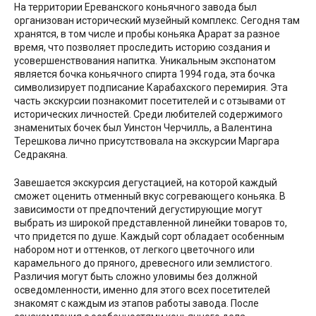
На территории Ереванского коньячного завода был
организован исторический музейный комплекс. Сегодня там
хранятся, в том числе и пробы коньяка Арарат за разное
время, что позволяет проследить историю создания и
усовершенствования напитка. Уникальным экспонатом
является бочка коньячного спирта 1994 года, эта бочка
символизирует подписание Карабахского перемирия. Эта
часть экскурсии познакомит посетителей и с отзывами от
исторических личностей. Среди любителей содержимого
знаменитых бочек был Уинстон Черчилль, а Валентина
Терешкова лично присутствовала на экскурсии Маргара
Седракяна.
Завешается экскурсия дегустацией, на которой каждый
сможет оценить отменный вкус согревающего коньяка. В
зависимости от предпочтений дегустирующие могут
выбрать из широкой представленной линейки товаров то,
что придется по душе. Каждый сорт обладает особенным
набором нот и оттенков, от легкого цветочного или
карамельного до пряного, древесного или землистого.
Различия могут быть сложно уловимы без должной
осведомленности, именно для этого всех посетителей
знакомят с каждым из этапов работы завода. После