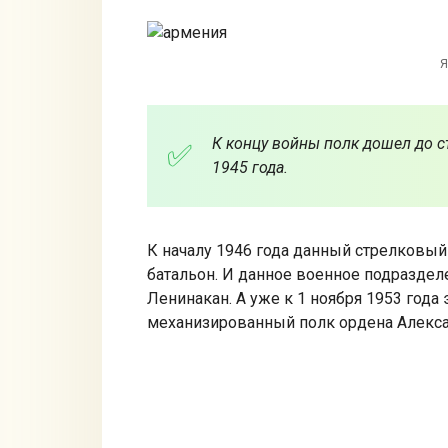
Я
К концу войны полк дошел до с
1945 года.
К началу 1946 года данный стрелковый
батальон. И данное военное подразде
Ленинакан. А уже к 1 ноября 1953 года 
механизированный полк ордена Алекса