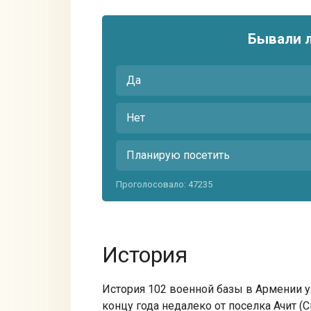
Бывали 
Да
Нет
Планирую посетить
Проголосовало:
47235
История
История 102 военной базы в Армении ух
концу года недалеко от поселка Ачит 