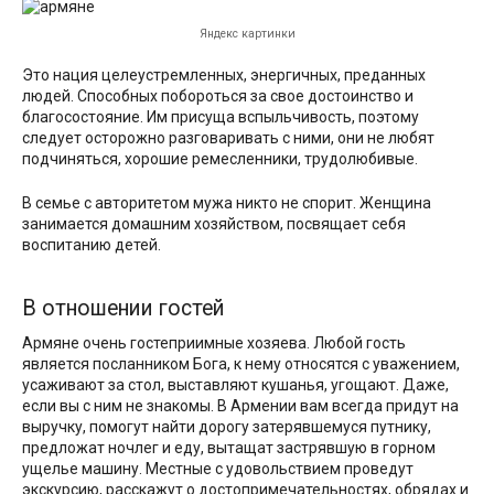
Яндекс картинки
Это нация целеустремленных, энергичных, преданных
людей. Способных побороться за свое достоинство и
благосостояние. Им присуща вспыльчивость, поэтому
следует осторожно разговаривать с ними, они не любят
подчиняться, хорошие ремесленники, трудолюбивые.
В семье с авторитетом мужа никто не спорит. Женщина
занимается домашним хозяйством, посвящает себя
воспитанию детей.
В отношении гостей
Армяне очень гостеприимные хозяева. Любой гость
является посланником Бога, к нему относятся с уважением,
усаживают за стол, выставляют кушанья, угощают. Даже,
если вы с ним не знакомы. В Армении вам всегда придут на
выручку, помогут найти дорогу затерявшемуся путнику,
предложат ночлег и еду, вытащат застрявшую в горном
ущелье машину. Местные с удовольствием проведут
экскурсию, расскажут о достопримечательностях, обрядах и