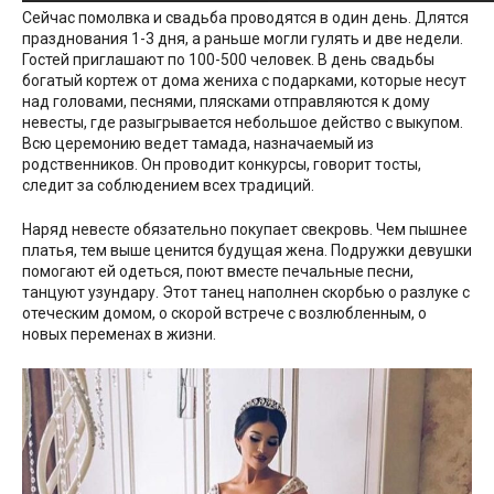
Сейчас помолвка и свадьба проводятся в один день. Длятся
празднования 1-3 дня, а раньше могли гулять и две недели.
Гостей приглашают по 100-500 человек. В день свадьбы
богатый кортеж от дома жениха с подарками, которые несут
над головами, песнями, плясками отправляются к дому
невесты, где разыгрывается небольшое действо с выкупом.
Всю церемонию ведет тамада, назначаемый из
родственников. Он проводит конкурсы, говорит тосты,
следит за соблюдением всех традиций.
Наряд невесте обязательно покупает свекровь. Чем пышнее
платья, тем выше ценится будущая жена. Подружки девушки
помогают ей одеться, поют вместе печальные песни,
танцуют узундару. Этот танец наполнен скорбью о разлуке с
отеческим домом, о скорой встрече с возлюбленным, о
новых переменах в жизни.