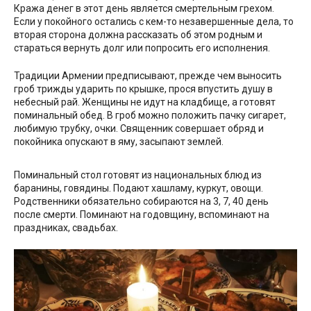
Кража денег в этот день является смертельным грехом.
Если у покойного остались с кем-то незавершенные дела, то
вторая сторона должна рассказать об этом родным и
стараться вернуть долг или попросить его исполнения.
Традиции Армении предписывают, прежде чем выносить
гроб трижды ударить по крышке, прося впустить душу в
небесный рай. Женщины не идут на кладбище, а готовят
поминальный обед. В гроб можно положить пачку сигарет,
любимую трубку, очки. Священник совершает обряд и
покойника опускают в яму, засыпают землей.
Поминальный стол готовят из национальных блюд из
баранины, говядины. Подают хашламу, куркут, овощи.
Родственники обязательно собираются на 3, 7, 40 день
после смерти. Поминают на годовщину, вспоминают на
праздниках, свадьбах.