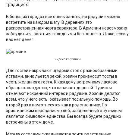
традициях.
В больших городах все очень заняты, но радушие можно
встретить на каждом шагу. В деревнях это
распространенная черта характера. В Армении невозможно
заблудиться, остаться голодным и без ночлега. Даже, если у
вас нет денег.
Яндекс картинки
Для гостей накрывают щедрый стол с разнообразными
яствами, вино льется рекой, хозяин произносит тосты в
честь желанного гостя. К каждому встречному ласково
обращаются «джан», что означает дорогой. Туристы
отмечают искренний интерес и радушие. Хозяин делится
всем, что у него есть, оказывает посильную помощь. Во
второй раз к вам отнесутся как к родственнику. По
христианским верованиям хлеб, разделенный с путником,
является символом единства. Вы всегда будете радушно
встречены в этом доме.
Между соседями складываются почти родственные