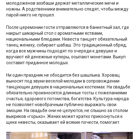
молодоженов аззбаши держат металлические мечи и
ножны. А родственники внимательно следят, чтобы между
парой никто не прошел.
После церемонии гости отправляются в банкетный зал, где
накрыт шикарный стол с ароматными яствами,
национальными блюдами. Невеста танцует обязательный
танец жениху, собирает шабаш. Это традиционный обряд,
когда все мужчины подходят по очереди к девушке и
вручают ей денежные купюры, осыпают монетами. Выкуп
составит приданное молодых.
Ни один праздник не обходится без шашлыка. Хоровац
выносят под звуки веселой мелодии в сопровождении
танцующих девушек в национальных костюмах. На свадьбе
обязательно произносятся длинные тосты с пожеланиями
счастья, здорового потомства, богатства. Культура народа
не позволяет новобрачным публично выражать свои
эмоции. На свадьбе они не целуются, не слышно за столом
выкриков «горько». Жених может кратко прикоснуться к
щеке невесты, оказывает ей всякие почести, помогает.