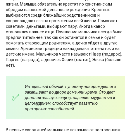
жизни. Малыша обязательно крестят по христианским
обрядам на восьмой день после рождения. Крестные
выбираются среди ближайших родственников и
сопровождают его на протяжении всей жизни. Помогают
советами, деньгами, выбирают пару. Иногда кавор
становился важнее отца. Появление мальчика всегда было
предпочтительнее, так как он останется в семье и будет
помогать стареющим родителям, а дочка уйдет в другую
семью. Армянские традиции накладывают отпечаток и на
детские имена. Мальчиков часто называют Нвер (подарок),
Паргев (награда), а девочек Херик (хватит), Элчка (больше
нет).
Интересный обычай: пуповину новорожденного
закапывают во дворе дома или храма. Это дает
дополнительную защиту, наделяет мудростью и
целомудрием, способствует развитию
ораторских способностей.
В первые сорок дней малыша не показывают посторонним