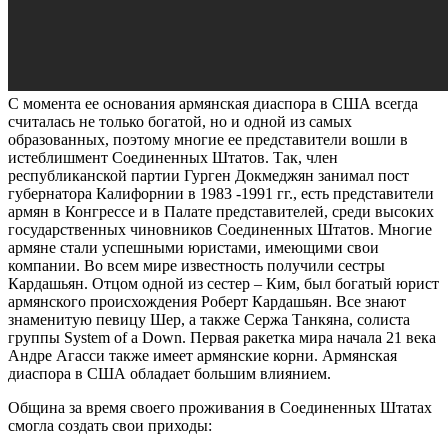
С момента ее основания армянская диаспора в США всегда
считалась не только богатой, но и одной из самых
образованных, поэтому многие ее представители вошли в
истеблишмент Соединенных Штатов. Так, член
республиканской партии Гурген Докмеджян занимал пост
губернатора Калифорнии в 1983 -1991 гг., есть представители
армян в Конгрессе и в Палате представителей, среди высоких
государственных чиновников Соединенных Штатов. Многие
армяне стали успешными юристами, имеющими свои
компании. Во всем мире известность получили сестры
Кардашьян. Отцом одной из сестер – Ким, был богатый юрист
армянского происхождения Роберт Кардашьян. Все знают
знаменитую певицу Шер, а также Сержа Танкяна, солиста
группы System of a Down. Первая ракетка мира начала 21 века
Андре Агасси также имеет армянские корни. Армянская
диаспора в США обладает большим влиянием.
Община за время своего проживания в Соединенных Штатах
смогла создать свои приходы: