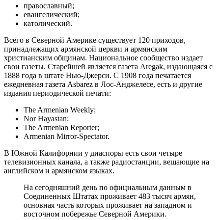
православный;
евангелический;
католический.
Всего в Северной Америке существует 120 приходов,
принадлежащих армянской церкви и армянским
христианским общинам. Национальное сообщество издает
свои газеты. Старейшей является газета Aregak, издающаяся с
1888 года в штате Нью-Джерси. С 1908 года печатается
ежедневная газета Asbarez в Лос-Анджелесе, есть и другие
издания периодической печати:
The Armenian Weekly;
Nor Hayastan;
The Armenian Reporter;
Armenian Mirror-Spectator.
В Южной Калифорнии у диаспоры есть свои четыре
телевизионных канала, а также радиостанции, вещающие на
английском и армянском языках.
На сегодняшний день по официальным данным в
Соединенных Штатах проживает 483 тысяч армян,
основная часть которых проживает на западном и
восточном побережье Северной Америки.