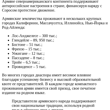
Армяне североамериканского континента поддерживают
антироссийские настроения в стране, финансируя наряду с
Соросом протестное движение.
Армянские землячества проживают в нескольких крупных
городах Калифорнии, Массачусетса, Иллинойса, Нью-Йорка и
Род-Айленда:
Лос-Анджелесе – 300 тыс.;
Глендейле – 89, 950 тыс.;
Бостоне – 51 тыс.;
Френзо – 15 тыс.;
Уокигане – 12 тыс.;
Пассадене – 8 тыс.;
Тройе – 6,5 тыс.;
Провиденсе – 5 тыс.
Во многих городах диаспора имеет весомое влияние
благодаря успешному бизнесу и высокой образовательной
квоте ее представителей. В каждом городе компактного
проживания армян имеется свой приход, свое печатное
издание на родном языке.
Представители армянского народа поддерживают
свои национальные традиции, используя родной
язык в общении друг с другом.