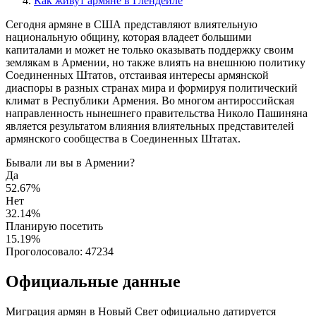
Как живут армяне в Глендейле
Сегодня армяне в США представляют влиятельную
национальную общину, которая владеет большими
капиталами и может не только оказывать поддержку своим
землякам в Армении, но также влиять на внешнюю политику
Соединенных Штатов, отстаивая интересы армянской
диаспоры в разных странах мира и формируя политический
климат в Республики Армения. Во многом антироссийская
направленность нынешнего правительства Николо Пашиняна
является результатом влияния влиятельных представителей
армянского сообщества в Соединенных Штатах.
Бывали ли вы в Армении?
Да
52.67%
Нет
32.14%
Планирую посетить
15.19%
Проголосовало:
47234
Официальные данные
Миграция армян в Новый Свет официально датируется