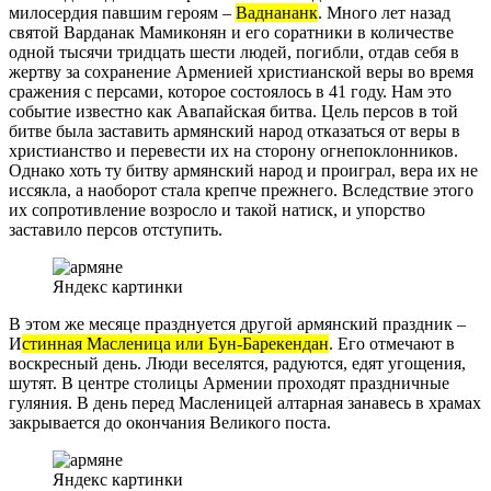
милосердия павшим героям –
Ваднананк
. Много лет назад
святой Варданак Мамиконян и его соратники в количестве
одной тысячи тридцать шести людей, погибли, отдав себя в
жертву за сохранение Арменией христианской веры во время
сражения с персами, которое состоялось в 41 году. Нам это
событие известно как Авапайская битва. Цель персов в той
битве была заставить армянский народ отказаться от веры в
христианство и перевести их на сторону огнепоклонников.
Однако хоть ту битву армянский народ и проиграл, вера их не
иссякла, а наоборот стала крепче прежнего. Вследствие этого
их сопротивление возросло и такой натиск, и упорство
заставило персов отступить.
Яндекс картинки
В этом же месяце празднуется другой армянский праздник –
И
стинная Масленица или Бун-Барекендан
. Его отмечают в
воскресный день. Люди веселятся, радуются, едят угощения,
шутят. В центре столицы Армении проходят праздничные
гуляния. В день перед Масленицей алтарная занавесь в храмах
закрывается до окончания Великого поста.
Яндекс картинки