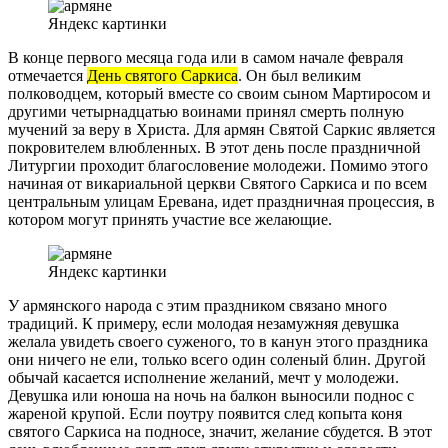
Яндекс картинки
В конце первого месяца года или в самом начале февраля
отмечается
День святого Саркиса
. Он был великим
полководцем, который вместе со своим сыном Мартиросом и
другими четырнадцатью воинами принял смерть полную
мучений за веру в Христа. Для армян Святой Саркис является
покровителем влюбленных. В этот день после праздничной
Литургии проходит благословение молодежи. Помимо этого
начиная от викариальной церкви Святого Саркиса и по всем
центральным улицам Еревана, идет праздничная процессия, в
котором могут принять участие все желающие.
Яндекс картинки
У армянского народа с этим праздником связано много
традиций. К примеру, если молодая незамужняя девушка
желала увидеть своего суженого, то в канун этого праздника
они ничего не ели, только всего один соленый блин. Другой
обычай касается исполнение желаний, мечт у молодежи.
Девушка или юноша на ночь на балкон выносили поднос с
жареной крупой. Если поутру появится след копыта коня
святого Саркиса на подносе, значит, желание сбудется. В этот