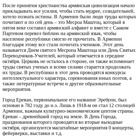
После принятия христианства армянская цивилизация начало
прикладывать все усилия, чтобы стать мудрее, созидательней,
хотело познать истины. В Армении были люди труды которых
почитают и по сей день – это Месроа Маштоц, который в
пятом веке составил армянский алфавит и вместе с Сааком
Партевом перевел библию на армянский язык, чтобы
население республики смогло ее прочитать. В Армении
благодаря этому все стали почитать учеников. Этот день
называется Днем святого Месропа Маштоца или День Святых
Переводчиков-Учителей, который отмечается в середине
октября. Церковь не осталось в стороне, он также вспоминает
труды святых ученых и всеми силами старается продолжать
их труды. В республики в этот день проводятся конкурсы
интеллектуального характера, соревнования юных поэтов, а
также литературные встречи и другие образовательные
мероприятия.
Город Ереван, первоначальное его название Эребуни, был
основан в 782 году до н.э. Лишь в 1918-м он стал 12 столицей
Армении, важным культурно-экономическим центом страны.
Ереван – древнейший город на земле. В День Города,
празднования которого проводятся во вторые выходные
октября, организуются масштабные мероприятия 0 концерты,
фейерверки, выставки и т.д.