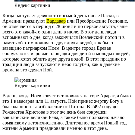
Яндекс картинки
Когда наступает девяносто восьмой день после Пасхи, в
Армении празднуют
Вардавар
или Преображение Господне,
он отмечается в период с 28 июня и по первое августа, чаще
всего это какой-то один день в июле. В этот день люди
вспоминают о дне, когда закончился Вселенский потоп и в
память об этом поливают друг друга водой, как было
завещано патриархом Ноем. В центре города Ереван
сооружаются игровые площадки для детей и молодых людей,
которые хотят облить друг друга водой. В этот праздник по
традиции люди запускают в небо голубей, как в далекие
времена это сделал Ной.
Яндекс картинки
В день, когда Ноев ковчег остановился на горе Арарат, а было
это 1 навасарда или 11 августа, Ной принес жертву Богу в
благодарность за избавление от Потопа. В 2492 году до
Рождества Христова в этот же день был сокрушен
вавилонский великан Бэла, а также было положено начало
армянскому летоисчислению. Длительное время Новый год
жители Армении праздновали именно в этот день.