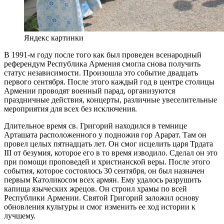
Яндекс картинки
В 1991-м году после того как был проведен всенародный
референдум Республика Армения смогла снова получить
статус независимости. Произошла это событие двадцать
первого сентября. После этого каждый год в центре столицы
Армении проводят военный парад, организуются
праздничные действия, концерты, различные увеселительные
мероприятия для всех без исключения.
Длительное время св. Григорий находился в темнице
Арташата расположенного у подножия гор Арарат. Там он
провел целых пятнадцать лет. Он смог исцелить царя Трдата
III от безумия, которое его в то время изводило. Сделал он это
при помощи проповедей и христианской веры. После этого
события, которое состоялось 30 сентября, он был назначен
первым Католикосом всех армян. Ему удалось разрушить
капища языческих жрецов. Он строил храмы по всей
Республики Армении. Святой Григорий заложил основу
обновления культуры и смог изменить ее ход истории к
лучшему.