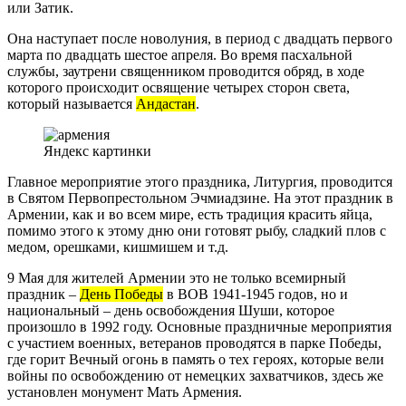
или Затик.
Она наступает после новолуния, в период с двадцать первого
марта по двадцать шестое апреля. Во время пасхальной
службы, заутрени священником проводится обряд, в ходе
которого происходит освящение четырех сторон света,
который называется
Андастан
.
Яндекс картинки
Главное мероприятие этого праздника, Литургия, проводится
в Святом Первопрестольном Эчмиадзине. На этот праздник в
Армении, как и во всем мире, есть традиция красить яйца,
помимо этого к этому дню они готовят рыбу, сладкий плов с
медом, орешками, кишмишем и т.д.
9 Мая для жителей Армении это не только всемирный
праздник –
День Победы
в ВОВ 1941-1945 годов, но и
национальный – день освобождения Шуши, которое
произошло в 1992 году. Основные праздничные мероприятия
с участием военных, ветеранов проводятся в парке Победы,
где горит Вечный огонь в память о тех героях, которые вели
войны по освобождению от немецких захватчиков, здесь же
установлен монумент Мать Армения.