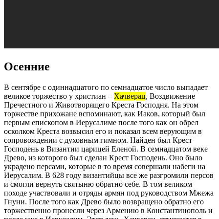
Осенние
В сентябре с одиннадцатого по семнадцатое число выпадает
великое торжество у христиан –
Хачверац
, Воздвижение
Пречестного и Животворящего Креста Господня. На этом
торжестве прихожане вспоминают, как Иаков, который был
первым епископом в Иерусалиме после того как он обрел
осколком Креста возвысил его и показал всем верующим в
сопровождении с духовным гимном. Найден был Крест
Господень в Византии царицей Еленой. В семнадцатом веке
Древо, из которого был сделан Крест Господень. Оно было
украдено персами, которые в то время совершали набеги на
Иерусалим. В 628 году византийцы все же разгромили персов
и смогли вернуть святыню обратно себе. В том великом
походе участвовали и отряды армян под руководством Мжежа
Гнуни. После того как Древо было возвращено обратно его
торжественно пронесли через Армению в Константинополь и