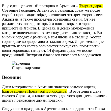
Еще один церковный праздник в Армении –
Тъярнендарач
,
Сретение Господне. За день до праздника, сразу же после
службы происходит обряд освящения четырех сторон света –
Андастан, а также процедура освещения свечи. От нее
разжигается костер, который и олицетворяет второе
пришествие Христа. В церквях, в домах молодоженов,
которые повенчались в этом году, разжигаются костры. Во
многих городах Армении, в том числе и в столице, костер
горит даже во дворе многоэтажного дома. Люди желающие
прыгать через костер собираются вокруг его, поют песни,
водят хороводы, танцуют. 14 февраля сразу же после
праздничной Литургии благословляют всех молодоженов.
Яндекс картинки
Весенние
Днем материнства в Армении является седьмое апреля,
Благовещение Пресвятой Богородицы
. В этот день в День
святого Саркиса, а также за месяц до этого дня здесь принято
дарить прекрасным дамам подарки.
Следующим праздник в Армении по календарю – это Пасха