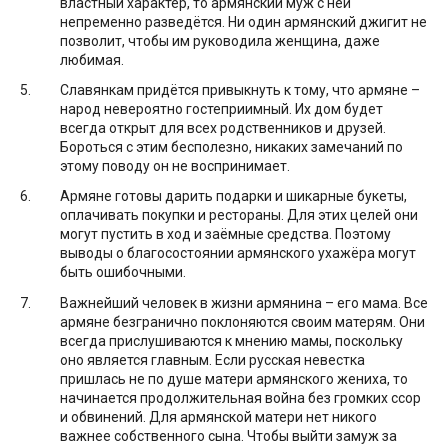
властный характер, то армянский муж с ней
непременно разведётся. Ни один армянский джигит не
позволит, чтобы им руководила женщина, даже
любимая.
Славянкам придётся привыкнуть к тому, что армяне –
народ невероятно гостеприимный. Их дом будет
всегда открыт для всех родственников и друзей.
Бороться с этим бесполезно, никаких замечаний по
этому поводу он не воспринимает.
Армяне готовы дарить подарки и шикарные букеты,
оплачивать покупки и рестораны. Для этих целей они
могут пустить в ход и заёмные средства. Поэтому
выводы о благосостоянии армянского ухажёра могут
быть ошибочными.
Важнейший человек в жизни армянина – его мама. Все
армяне безгранично поклоняются своим матерям. Они
всегда прислушиваются к мнению мамы, поскольку
оно является главным. Если русская невестка
пришлась не по душе матери армянского жениха, то
начинается продолжительная война без громких ссор
и обвинений. Для армянской матери нет никого
важнее собственного сына. Чтобы выйти замуж за