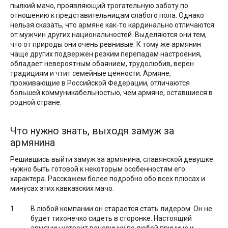
пылкий мачо, проявляющий трогательную заботу по
отношению к представительницам слабого пола. Однако
нельзя сказать, что армяне как-то кардинально отличаются
от мужчин других национальностей. Выделяются они тем,
что от природы они очень ревнивые. К тому же армянин
чаще других подвержен резким перепадам настроения,
обладает невероятным обаянием, трудолюбив, верен
традициям и чтит семейные ценности. Армяне,
проживающие в Российской Федерации, отличаются
большей коммуникабельностью, чем армяне, оставшиеся в
родной стране.
Что нужно знать, выходя замуж за
армянина
Решившись выйти замуж за армянина, славянской девушке
нужно быть готовой к некоторым особенностям его
характера. Расскажем более подробно обо всех плюсах и
минусах этих кавказских мачо.
В любой компании он старается стать лидером. Он не
будет тихонечко сидеть в сторонке. Настоящий
армянин устроит вечеринку по любой причине и