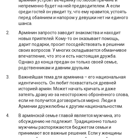
непременно будет на ней предводителем. А если
среди гостей он увидит ту, что ему нравится, устоять
перед обаянием и напором у девушки нет ни единого
шанса.
Армянин запросто заводит знакомства и находит
новых приятелей. Кому-то он оказывает помощь,
дарит подарки, просит посодействовать в решении
своих вопросов. У многих складывается обманчивое
впечатление, что это и есть настоящая дружба.
Однако до конца предан он только своей семье,
родственникам и давним друзьям.
Важнейшая тема для армянина – его национальная
идентичность. Он любит похвастаться древней
историей армян. Может начать кричать и даже
затеять драку из-за неосторожно обронённого слова,
если не получится договориться мирно. Люди в
Армении дружелюбны к другим национальностям.
В армянской семье главой является мужчина, это
обсуждению не подлежит. Традиционно только
мужчины распоряжаются бюджетом семьи и
принимают все важные решения. Если у женщины