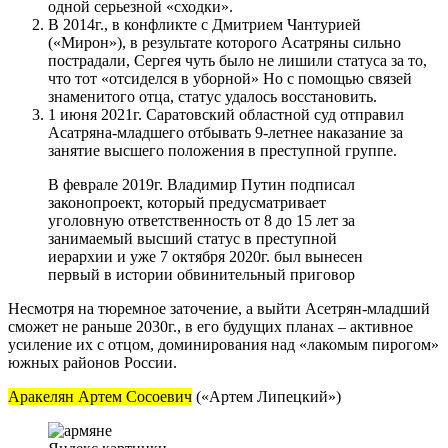
одной серьезной «сходки».
В 2014г., в конфликте с Дмитрием Чантурией
(«Мирон»), в результате которого Асатряны сильно
пострадали, Сергея чуть было не лишили статуса за то,
что тот «отсиделся в уборной» Но с помощью связей
знаменитого отца, статус удалось восстановить.
1 июня 2021г. Саратовский областной суд отправил
Асатряна-младшего отбывать 9-летнее наказание за
занятие высшего положения в преступной группе.
В феврале 2019г. Владимир Путин подписал
законопроект, который предусматривает
уголовную ответственность от 8 до 15 лет за
занимаемый высший статус в преступной
иерархии и уже 7 октября 2020г. был вынесен
первый в истории обвинительный приговор
Несмотря на тюремное заточение, а выйти Асетрян-младший
сможет не раньше 2030г., в его будущих планах – активное
усиление их с отцом, доминирования над «лакомым пирогом»
южных районов России.
Аракелян Артем Сосоевич
(«Артем Липецкий»)