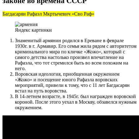
законе во времена СССР
Багдасарян Рафаэл Мкртычевич «Сво Раф»
Яндекс картинки
Знаменитый армянин родился в Ереване в феврале
1930г. в г. Армавир. Его семья жила рядом с авторитетом
криминального мира по кличке «Жожо», который с
самого детства настолько произвел впечатление на
Рафаэла, что тот стремился быть во всем похожим на
него.
Воровская идеология, приобщенная окружением
«Жожо» и посещение юного Рафаэла воровских
мероприятий, привели к тому, что с 11 лет Багдасарян
встал на путь воровства.
В 14-летнем возрасте, в 1945г. был награжден воровской
короной. После этого уехал в Москву, обзавелся нужным
окружением.