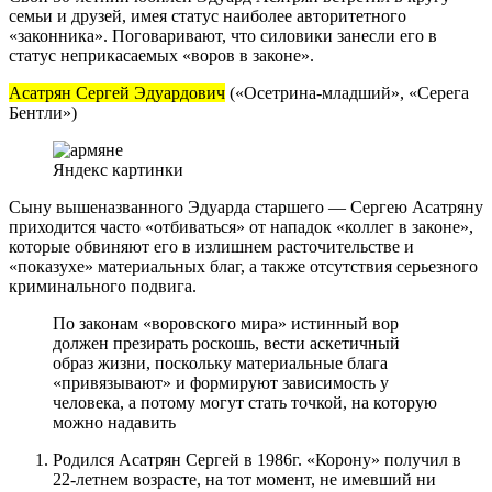
семьи и друзей, имея статус наиболее авторитетного
«законника». Поговаривают, что силовики занесли его в
статус неприкасаемых «воров в законе».
Асатрян Сергей Эдуардович
(«Осетрина-младший», «Серега
Бентли»)
Яндекс картинки
Сыну вышеназванного Эдуарда старшего — Сергею Асатряну
приходится часто «отбиваться» от нападок «коллег в законе»,
которые обвиняют его в излишнем расточительстве и
«показухе» материальных благ, а также отсутствия серьезного
криминального подвига.
По законам «воровского мира» истинный вор
должен презирать роскошь, вести аскетичный
образ жизни, поскольку материальные блага
«привязывают» и формируют зависимость у
человека, а потому могут стать точкой, на которую
можно надавить
Родился Асатрян Сергей в 1986г. «Корону» получил в
22-летнем возрасте, на тот момент, не имевший ни