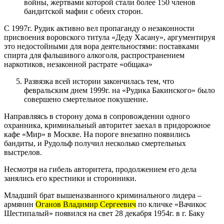
войны, жертвами которой стали более 150 членов
бандитской мафии с обеих сторон.
С 1997г. Рудик активно вел пропаганду о незаконности
присвоения воровского титула «Деду Хасану», аргументируя
это недостойными для вора деятельностями: поставками
спирта для фальшивого алкоголя, распространением
наркотиков, незаконной растрате «общака»
Развязка всей истории закончилась тем, что
февральским днем 1999г. на «Рудика Бакинского» было
совершено смертельное покушение.
Направляясь в сторону дома в сопровождении одного
охранника, криминальный авторитет заехал в придорожное
кафе «Мир» в Москве. На пороге внезапно появились
бандиты, и Рудольф получил несколько смертельных
выстрелов.
Несмотря на гибель авторитета, продолжением его дела
занялись его крестники и сторонники.
Младший брат вышеназванного криминального лидера –
армянин
Оганов Владимир Сергеевич
по кличке «Вачикос
Шестипалый» появился на свет 28 декабря 1954г. в г. Баку