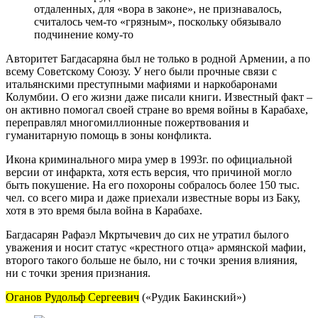
отдаленных, для «вора в законе», не признавалось,
считалось чем-то «грязным», поскольку обязывало
подчинение кому-то
Авторитет Багдасаряна был не только в родной Армении, а по
всему Советскому Союзу. У него были прочные связи с
итальянскими преступными мафиями и наркобаронами
Колумбии. О его жизни даже писали книги. Известный факт –
он активно помогал своей стране во время войны в Карабахе,
переправлял многомиллионные пожертвования и
гуманитарную помощь в зоны конфликта.
Икона криминального мира умер в 1993г. по официальной
версии от инфаркта, хотя есть версия, что причиной могло
быть покушение. На его похороны собралось более 150 тыс.
чел. со всего мира и даже приехали известные воры из Баку,
хотя в это время была война в Карабахе.
Багдасарян Рафаэл Мкртычевич до сих не утратил былого
уважения и носит статус «крестного отца» армянской мафии,
второго такого больше не было, ни с точки зрения влияния,
ни с точки зрения признания.
Оганов Рудольф Сергеевич
(«Рудик Бакинский»)