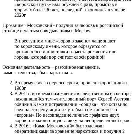
«воровской путь» Был осужден 4 раза, промотав в
тюрьмах более 30 лет, последний закончился в январе
2020г.
Прозвище «Московский» получил за любовь к российской
столице и частым наведываниям в Москву.
В преступном мире «воров в законе» чаще знают
по воровскому имени, которое образуется от
врожденного и приставки от места рождения или
города, который вор считает своей родиной
Основная деятельность – разбойное нападение,
вымогательства, сбыт наркотиков.
Во время своего первого срока, прошел «коронацию» в
1983г.
В 2011г. во время нахождения в следственном изоляторе,
находившийся там «титулованный вор» Сергей Асатрян
обвинил Камо в истрачивании «общака», что оставило
след на его репутации и чуть было не лишило его
«короны» Но несовпадение личных графиков двух
воров отложили очную ставку на неопределенный срок.
В 2016г. «Камо Московский» был задержан
оперативниками за хранение наркотиков и получил 2