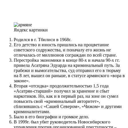
Яндекс картинки
Родился в г. Тбилиси в 1968г.
Его детство и юность пришлись на процветание
советского содружества, и поначалу его жизнь не
отличалась от миллионов сограждан по всей стране.
Перестройка экономики в конце 80-х и начала 90-х гг.
привела Асатряна Эдуарда на криминальный путь. За
грабежи и вымогательства, суд отправил его в тюрьму
на 8 лет, вышел он раньше, в статусе армянского «вора в
законе».
Вторая «отсидка» продолжительностью 1,5 года
«Асатрян-старший» получил за хранение и сбыт
наркотиков. Но, как и в первый раз, на зоне он сумел
повысить свой «криминальный авторитет»,
сблизившись с «Сашей Севером», «Чижом» и другими
криминалитетами.
Было в его биографии и громкое дело.
В 1999г. был убит руководитель Новосибирского
управления против организованной преступности –