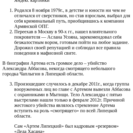
Яндекс картинки
Родился 8 ноября 1979г., в детстве и юности ни чем не
отличался от сверстников, но став взрослым, выбрал для
себя криминальный путь, приобщившись к компании
Армянской ОПГ.
Переехав в Москву в 90-х гг., нашел влиятельного
покровителя — Аслана Усояна, зарекомендовал себя
безжалостным вором, готовым пойти на любое задание.
Дорожил своей репутацией и соблюдал все правила
поведения в мафиозной свите.
В биографии Артема есть громкое дело – убийство
Александра Аббасова, некогда смотрящего небольшого
городка Чаплыгин в Липецкой области.
Произошедшее случилось в декабре 2011г., когда группа
вооруженных лиц во главе с Артемом вывезли Аббасова
с охранниками в Мытищи. Тело Александра с пятью
выстрелами нашли только в феврале 2012г. Причиной
жестокого убийства являлось стремление Артема
вступить на роль «смотрящего» по всей Липецкой
области.
Сам «Артем Липецкий» был кадровым «резервом»
«Деда Хасана»