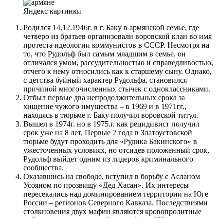
Яндекс картинки
Родился 14.12.1946г. в г. Баку в армянской семье, где
четверо из братьев организовали воровской клан во имя
протеста идеологии коммунистов в СССР. Несмотря на
то, что Рудольф был самым младшим в семье, он
отличался умом, рассудительностью и справедливостью,
отчего к нему относились как к старшему сыну. Однако,
с детства буйный характер Рудольфа, становился
причиной многочисленных стычек с одноклассниками.
Отбыл первые два непродолжительных срока за
хищение чужого имущества – в 1969 и в 1971гг.,
находясь в тюрьме г. Баку получил воровской титул.
Вышел в 1974г. но в 1975.г. как рецидивист получил
срок уже на 8 лет. Первые 2 года в Златоустовской
тюрьме будут проходить для «Рудика Бакинского» в
ужесточенных условиях, но отсидев положенный срок,
Рудольф выйдет одним из лидеров криминального
сообщества.
Оказавшись на свободе, вступил в борьбу с Асланом
Усояном по прозвищу «Дед Хасан». Их интересы
пересекались над доминированием территории на Юге
России – регионов Северного Кавказа. Последствиями
столкновения двух мафии являются кровопролитные