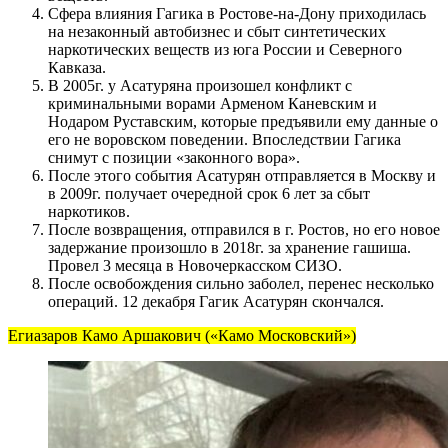
Сфера влияния Гагика в Ростове-на-Дону приходилась
на незаконный автобизнес и сбыт синтетических
наркотических веществ из юга России и Северного
Кавказа.
В 2005г. у Асатуряна произошел конфликт с
криминальными ворами Арменом Каневским и
Нодаром Руставским, которые предъявили ему данные о
его не воровском поведении. Впоследствии Гагика
снимут с позиции «законного вора».
После этого события Асатурян отправляется в Москву и
в 2009г. получает очередной срок 6 лет за сбыт
наркотиков.
После возвращения, отправился в г. Ростов, но его новое
задержание произошло в 2018г. за хранение гашиша.
Провел 3 месяца в Новочеркасском СИЗО.
После освобождения сильно заболел, перенес несколько
операций. 12 декабря Гагик Асатурян скончался.
Егиазаров Камо Аршакович («Камо Московский»)