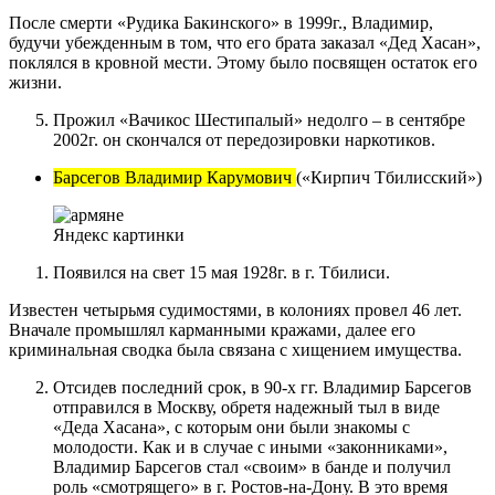
После смерти «Рудика Бакинского» в 1999г., Владимир,
будучи убежденным в том, что его брата заказал «Дед Хасан»,
поклялся в кровной мести. Этому было посвящен остаток его
жизни.
Прожил «Вачикос Шестипалый» недолго – в сентябре
2002г. он скончался от передозировки наркотиков.
Барсегов Владимир Карумович
(«Кирпич Тбилисский»)
Яндекс картинки
Появился на свет 15 мая 1928г. в г. Тбилиси.
Известен четырьмя судимостями, в колониях провел 46 лет.
Вначале промышлял карманными кражами, далее его
криминальная сводка была связана с хищением имущества.
Отсидев последний срок, в 90-х гг. Владимир Барсегов
отправился в Москву, обретя надежный тыл в виде
«Деда Хасана», с которым они были знакомы с
молодости. Как и в случае с иными «законниками»,
Владимир Барсегов стал «своим» в банде и получил
роль «смотрящего» в г. Ростов-на-Дону. В это время