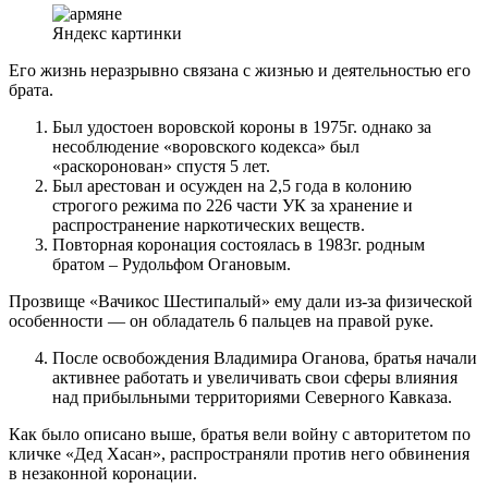
Яндекс картинки
Его жизнь неразрывно связана с жизнью и деятельностью его
брата.
Был удостоен воровской короны в 1975г. однако за
несоблюдение «воровского кодекса» был
«раскоронован» спустя 5 лет.
Был арестован и осужден на 2,5 года в колонию
строгого режима по 226 части УК за хранение и
распространение наркотических веществ.
Повторная коронация состоялась в 1983г. родным
братом – Рудольфом Огановым.
Прозвище «Вачикос Шестипалый» ему дали из-за физической
особенности — он обладатель 6 пальцев на правой руке.
После освобождения Владимира Оганова, братья начали
активнее работать и увеличивать свои сферы влияния
над прибыльными территориями Северного Кавказа.
Как было описано выше, братья вели войну с авторитетом по
кличке «Дед Хасан», распространяли против него обвинения
в незаконной коронации.