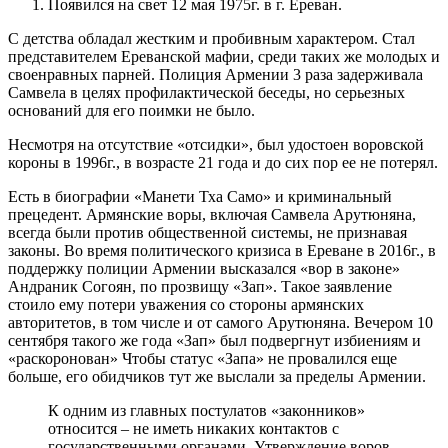
Появился на свет 12 мая 1975г. в г. Ереван.
С детства обладал жестким и пробивным характером. Стал
представителем Ереванской мафии, среди таких же молодых и
своенравных парней. Полиция Армении 3 раза задерживала
Самвела в целях профилактической беседы, но серьезных
оснований для его поимки не было.
Несмотря на отсутствие «отсидки», был удостоен воровской
короны в 1996г., в возрасте 21 года и до сих пор ее не потерял.
Есть в биографии «Манети Тха Само» и криминальный
прецедент. Армянские воры, включая Самвела Арутюняна,
всегда были против общественной системы, не признавая
законы. Во время политического кризиса в Ереване в 2016г., в
поддержку полиции Армении высказался «вор в законе»
Андраник Согоян, по прозвищу «Зап». Такое заявление
стоило ему потери уважения со стороны армянских
авторитетов, в том числе и от самого Арутюняна. Вечером 10
сентября такого же года «Зап» был подвергнут избиениям и
«раскоронован» Чтобы статус «Запа» не провалился еще
больше, его обидчиков тут же выслали за пределы Армении.
К одним из главных постулатов «законников»
относится – не иметь никаких контактов с
государственными органами. Утверждение воров