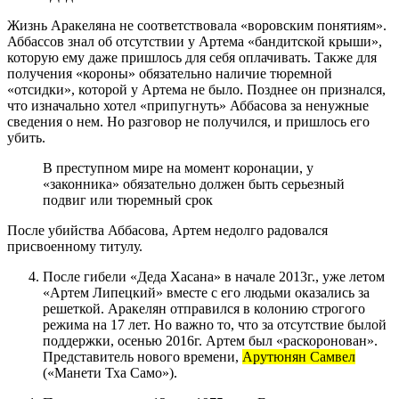
Жизнь Аракеляна не соответствовала «воровским понятиям».
Аббассов знал об отсутствии у Артема «бандитской крыши»,
которую ему даже пришлось для себя оплачивать. Также для
получения «короны» обязательно наличие тюремной
«отсидки», которой у Артема не было. Позднее он признался,
что изначально хотел «припугнуть» Аббасова за ненужные
сведения о нем. Но разговор не получился, и пришлось его
убить.
В преступном мире на момент коронации, у
«законника» обязательно должен быть серьезный
подвиг или тюремный срок
После убийства Аббасова, Артем недолго радовался
присвоенному титулу.
После гибели «Деда Хасана» в начале 2013г., уже летом
«Артем Липецкий» вместе с его людьми оказались за
решеткой. Аракелян отправился в колонию строгого
режима на 17 лет. Но важно то, что за отсутствие былой
поддержки, осенью 2016г. Артем был «раскоронован».
Представитель нового времени,
Арутюнян Самвел
(«Манети Тха Само»).