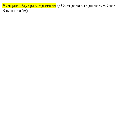
Асатрян Эдуард Сергеевич
(«Осетрина-старший», «Эдик
Бакинский»)