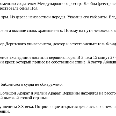
помешало создателям Международного реестра Ллойда (реестр вс
ествовала семья Ноя.
 эры. Из дерева неизвестной породы. Указаны его габариты. Влад
овчега высшие силы, хранящие его. Потому на пути человека к 
ор Дерптского университета, доктор и естествоиспытатель Фри
енов экспедиции достигли вершины горы. В 3 часа 15 минут 27 
й крест, который принес на собственной спине. Хачатур Абовян
 библейского судна не обнаружено.
 Большой Арарат и Малый Арарат. Вершины находятся на расстоя
мой высокой точкой страны»
туплением XX века. Потрясающие открытия делались как с земли,
сений.