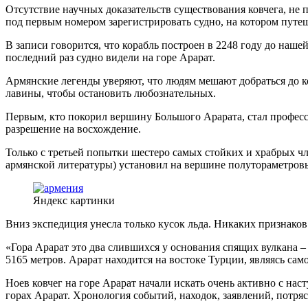
Отсутствие научных доказательств существования ковчега, не 
под первым номером зарегистрировать судно, на котором путеш
В записи говорится, что корабль построен в 2248 году до нашей
последний раз судно видели на горе Арарат.
Армянские легенды уверяют, что людям мешают добраться до к
лавины, чтобы остановить любознательных.
Первым, кто покорил вершину Большого Арарата, стал професс
разрешение на восхождение.
Только с третьей попытки шестеро самых стойких и храбрых чл
армянской литературы) установил на вершине полутораметровы
Яндекс картинки
Вниз экспедиция унесла только кусок льда. Никаких признаков
«Гора Арарат это два слившихся у основания спящих вулкана –
5165 метров. Арарат находится на востоке Турции, являясь са
Ноев ковчег на горе Арарат начали искать очень активно с нас
горах Арарат. Хронология событий, находок, заявлений, потря