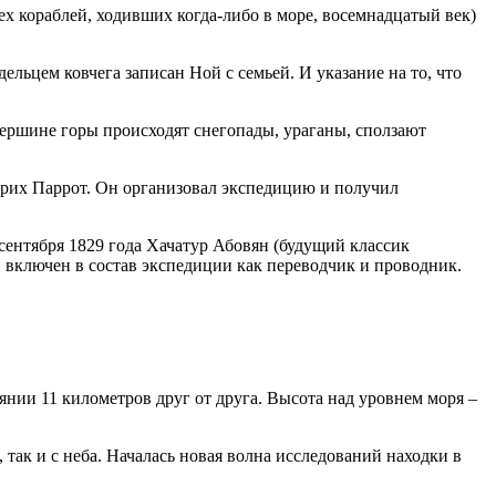
ех кораблей, ходивших когда-либо в море, восемнадцатый век)
ельцем ковчега записан Ной с семьей. И указание на то, что
вершине горы происходят снегопады, ураганы, сползают
дрих Паррот. Он организовал экспедицию и получил
сентября 1829 года Хачатур Абовян (будущий классик
 включен в состав экспедиции как переводчик и проводник.
нии 11 километров друг от друга. Высота над уровнем моря –
 так и с неба. Началась новая волна исследований находки в