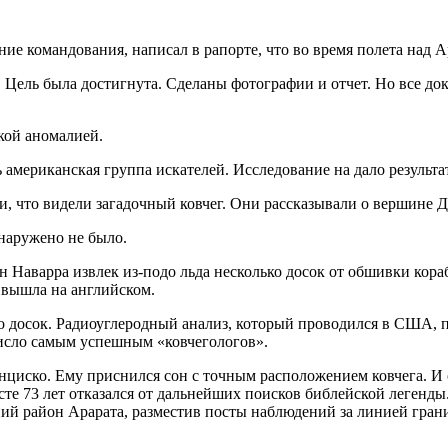
е командования, написал в рапорте, что во время полета над 
 Цель была достигнута. Сделаны фотографии и отчет. Но все д
ской аномалией.
 американская группа искателей. Исследование на дало результа
, что видели загадочный ковчег. Они рассказывали о вершине 
бнаружено не было.
 Наварра извлек из-подо льда несколько досок от обшивки кораб
а вышла на английском.
 досок. Радиоуглеродный анализ, который проводился в США, пок
число самым успешным «ковчегологов».
нциско. Ему приснился сон с точным расположением ковчега. И
сте 73 лет отказался от дальнейших поисков библейской легенды
ний район Арарата, разместив посты наблюдений за линией грани