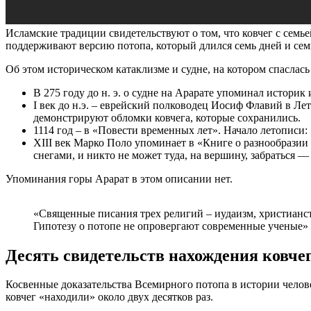
Исламские традиции свидетельствуют о том, что ковчег с семь
поддерживают версию потопа, который длился семь дней и сем
Об этом историческом катаклизме и судне, на котором спаслась
В 275 году до н. э. о судне на Арарате упоминал историк
I век до н.э. – еврейский полководец Иосиф Флавий в Ле
демонстрируют обломки ковчега, которые сохранились.
1114 год – в «Повести временных лет». Начало летописи:
XIII век Марко Поло упоминает в «Книге о разнообразии
снегами, и никто не может туда, на вершину, забраться 
Упоминания горы Арарат в этом описании нет.
«Священные писания трех религий – иудаизм, христианст
Гипотезу о потопе не опровергают современные ученые»
Десять свидетельств нахождения ковчег
Косвенные доказательства Всемирного потопа в истории человеч
ковчег «находили» около двух десятков раз.