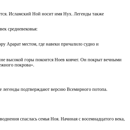
яется. Исламский Ной носит имя Нух. Легенды также
век средневековья:
ору Арарат местом, где навеки причалило судно и
шине высокой горы покоится Ноев ковчег. Он покрыт вечными
нежного покрова».
все легенды подтверждают версию Всемирного потопа.
воднения спаслась семья Ноя. Начиная с восемнадцатого века,