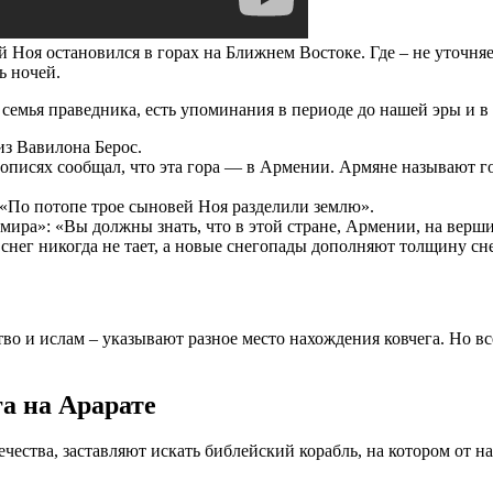
ей Ноя остановился в горах на Ближнем Востоке. Где – не уточн
ь ночей.
 семья праведника, есть упоминания в периоде до нашей эры и в 
 из Вавилона Берос.
тописях сообщал, что эта гора — в Армении. Армяне называют г
 «По потопе трое сыновей Ноя разделили землю».
 мира»: «Вы должны знать, что в этой стране, Армении, на вер
— снег никогда не тает, а новые снегопады дополняют толщину с
во и ислам – указывают разное место нахождения ковчега. Но 
а на Арарате
ества, заставляют искать библейский корабль, на котором от на