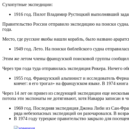
Сухопутные экспедиции:
1916 год. Пилот Владимир Рустицкий выполнявший задани
Правительство России отправило экспедицию на поиски судна.
года.
Место, где русские якобы нашли корабль, было названо арарат
1949 год. Лето. На поиски библейского судна отправилась
Этим же летом члены французской поисковой группы сообщили
Через три года туда отправилась экспедиция Рикера. Ничего о
1955 год. Французский альпинист и исследователь Фернан
ковчег: я его трогал» на французском языке. В 1974 книг
Через 14 лет он привез из следующей экспедиции еще несколько
потопа эти экспонаты не дотягивают, хотя Наварра записан в 
1969 год. Последняя экспедиция Джона Либи из Сан-Фра
ряда небезопасных экспедиций он разочаровался. В возра
В 1974 году турецкое правительство закрыло для посеще