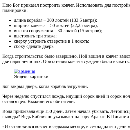
Ною Бог приказал построить ковчег. Использовать для постройк
планировки:
длина корабля – 300 локтей (133,5 метра);
ширина ковчега – 50 локтей (22,25 метра);
высота сооружения – 30 локтей (15 метров);
выстроить три этажа;
сверху устроить отверстие в 1 локоть;
сбоку сделать дверь.
Когда строительство было завершено, Ной вошел в ковчег вмес
две пары нечистых. Обитателям ковчега суждено было выжить.
Яндекс картинки
Бог закрыл дверь, когда корабль загрузили.
Через неделю спустился дождь, идущий сорок дней и сорок ноч
остался цел. Выжили его обитатели.
Вода прибывала еще 150 дней. Затем начала убывать. Летописц
выводы? Ведь Библия не указывает на гору Арарат. В Писании с
«И остановился ковчег в седьмом месяце, в семнадцатый день ме