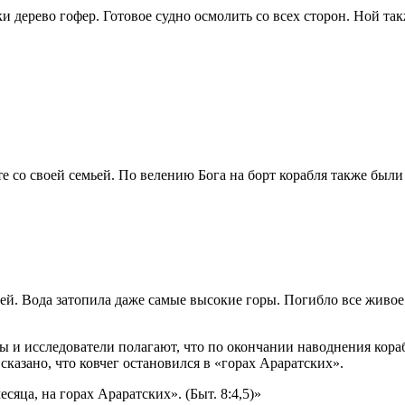
и дерево гофер. Готовое судно осмолить со всех сторон. Ной та
те со своей семьей. По велению Бога на борт корабля также бы
ей. Вода затопила даже самые высокие горы. Погибло все живое.
ы и исследователи полагают, что по окончании наводнения кораб
казано, что ковчег остановился в «горах Араратских».
сяца, на горах Араратских». (Быт. 8:4,5)»