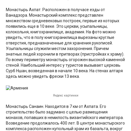
Монастырь Ахпат. Расположен в получасе езды от
Ванадзора. Монастырский комплекс представлен
множеством средневековых построек, первые из которых
появились еще в 10 веке. Это церкви, усыпальницы,
колокольня, книгохранилище, академия. На фото можно
увидеть, что в полу книгохранилища вырезаны круглые
отверстия, предназначенные для хранения рукописей.
Усыпальницы служили местом захоронения. Причем
знатных людей хоронили в притворах (пристройках к храму).
По всему периметру монастырь огорожен высокой каменной
стеной. Наибольший интерес у туристов вызывает церковь
Сурб Ншан, возведенная в начале 10 века. На стенах алтаря
здесь можно увидеть фрески 13 века.
Яндекс картинки
Монастырь Санаин. Находится в 7 км от Ахпата. Его
строительство было задумано с целью размещения
монахов, попавших в немилость византийского императора.
Возведение продолжалось 400 лет. В центре монастырского
комплекса расположен купольный храм из базальта, вокруг