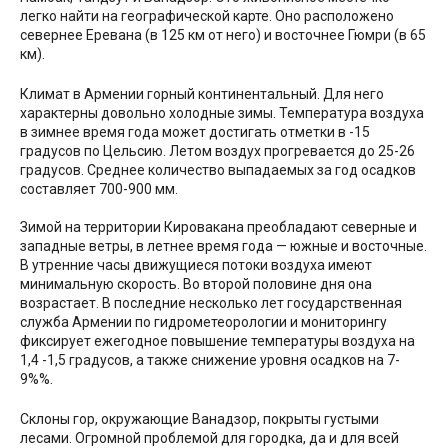
легко найти на географической карте. Оно расположено
севернее Еревана (в 125 км от него) и восточнее Гюмри (в 65
км).
Климат в Армении горный континентальный. Для него
характерны довольно холодные зимы. Температура воздуха
в зимнее время года может достигать отметки в -15
градусов по Цельсию. Летом воздух прогревается до 25-26
градусов. Среднее количество выпадаемых за год осадков
составляет 700-900 мм.
Зимой на территории Кировакана преобладают северные и
западные ветры, в летнее время года — южные и восточные.
В утренние часы движущиеся потоки воздуха имеют
минимальную скорость. Во второй половине дня она
возрастает. В последние несколько лет государственная
служба Армении по гидрометеорологии и мониторингу
фиксирует ежегодное повышение температуры воздуха на
1,4 -1,5 градусов, а также снижение уровня осадков на 7-
9%%.
Склоны гор, окружающие Ванадзор, покрыты густыми
лесами. Огромной проблемой для городка, да и для всей