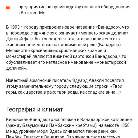
предприятие по производству газового оборудования
«Автоген-М».
В 1993 г. городу присвоено новое название «Ванадзор», что
в переводе с армянского означает «монастырская долина».
Данный факт был определен тем, что расположено это
живописное местечко на одноименной реке (Ванадзор).
Множество красивейших христианских храмов и
монастырей являются визитной карточкой Ванадзора, что
обуславливает его негласное именование «монастырской
долиной».
Известный армянский писатель Эдуард Авакян посвятил
этому замечательному городу следующие строки: «Твои
горы, как царства в раю; твои воды, как сладкие вина….»
География и климат
Кировокан-Ванадзор расположен в Ванадзорской котловине
(между Базумским и Памбакским хребтами), на высоте 1350
м над уровнем моря. Здесь сливаются такие реки, как
Памбак, Тандзут и Ванадзор. Это живописное местечко