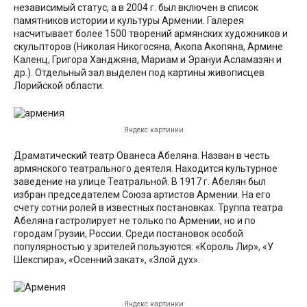
независимый статус, а в 2004 г. был включен в список
памятников истории и культуры Армении. Галерея
насчитывает более 1500 творений армянских художников и
скульпторов (Николая Никогосяна, Акопа Акопяна, Армине
Каленц, Григора Ханджяна, Мариам и Эрануи Асламазян и
др.). Отдельный зал выделен под картины живописцев
Лорийской области.
Яндекс картинки
Драматический театр Ованеса Абеляна. Назван в честь
армянского театрального деятеля. Находится культурное
заведение на улице Театральной. В 1917 г. Абелян был
избран председателем Союза артистов Армении. На его
счету сотни ролей в известных постановках. Труппа театра
Абеляна гастролирует не только по Армении, но и по
городам Грузии, России. Среди постановок особой
популярностью у зрителей пользуются: «Король Лир», «У
Шекспира», «Осенний закат», «Злой дух».
Яндекс картинки