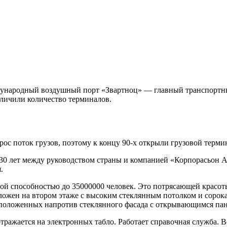
ународный воздушный порт «Звартноц» — главный транспортный 
еличили количество терминалов.
рос поток грузов, поэтому к концу 90-х открыли грузовой терм
 30 лет между руководством страны и компанией «Корпорасьон А
.
ной способностью до 35000000 человек. Это потрясающей красо
ложен на втором этаже с высоким стеклянным потолком и сорока
асположенных напротив стеклянного фасада с открывающимся па
тражается на электронных табло. Работает справочная служба.