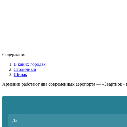
Содержание
В каких городах
Столичный
Ширак
Армении работают два современных аэропорта — «Звартноц» 
Да